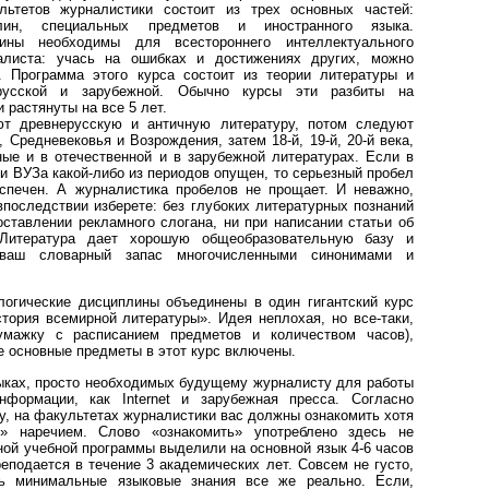
льтетов журналистики состоит из трех основных частей:
лин, специальных предметов и иностранного языка.
лины необходимы для всестороннего интеллектуального
алиста: учась на ошибках и достижениях других, можно
. Программа этого курса состоит из теории литературы и
усской и зарубежной. Обычно курсы эти разбиты на
 растянуты на все 5 лет.
ют древнерусскую и античную литературу, потом следуют
 Средневековья и Возрождения, затем 18-й, 19-й, 20-й века,
ые и в отечественной и в зарубежной литературах. Если в
и ВУЗа какой-либо из периодов опущен, то серьезный пробел
спечен. А журналистика пробелов не прощает. И неважно,
последствии изберете: без глубоких литературных познаний
оставлении рекламного слогана, ни при написании статьи об
 Литература дает хорошую общеобразовательную базу и
 ваш словарный запас многочисленными синонимами и
огические дисциплины объединены в один гигантский курс
ория всемирной литературы». Идея неплохая, но все-таки,
умажку с расписанием предметов и количеством часов),
е основные предметы в этот курс включены.
ыках, просто необходимых будущему журналисту для работы
нформации, как Internet и зарубежная пресса. Согласно
у, на факультетах журналистики вас должны ознакомить хотя
» наречием. Слово «ознакомить» употреблено здесь не
ной учебной программы выделили на основной язык 4-6 часов
еподается в течение 3 академических лет. Совсем не густо,
ь минимальные языковые знания все же реально. Если,