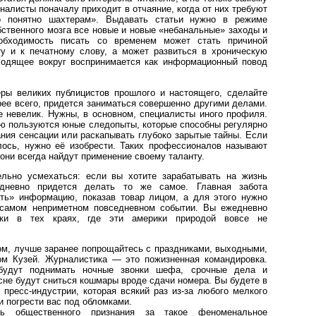
алисты поначалу приходит в отчаяние, когда от них требуют
о понятно шахтерам». Выдавать статьи нужно в режиме
бственного мозга все новые и новые «небанальные» заходы и
еобходимость писать со временем может стать причиной
ту и к печатному слову, а может развиться в хроническую
сходящее вокруг воспринимается как информационный повод
ры великих публицистов прошлого и настоящего, сделайте
орее всего, придется заниматься совершенно другими делами.
 невелик. Нужны, в основном, специалисты иного профиля.
ю пользуются юные следопыты, которые способны регулярно
ания сенсации или раскапывать глубоко зарытые тайны. Если
лось, нужно её изобрести. Таких профессионалов называют
 они всегда найдут применение своему таланту.
льно усмехаться: если вы хотите зарабатывать на жизнь
едневно придется делать то же самое. Главная забота
ть» информацию, показав товар лицом, а для этого нужно
 самом неприметном повседневном событии. Вы ежедневно
ики в тех краях, где эти америки природой вовсе не
ом, лучше заранее попрощайтесь с праздниками, выходными,
м Кузей. Журналистика — это пожизненная командировка.
будут поднимать ночные звонки шефа, срочные дела и
 сне будут сниться кошмары вроде сдачи номера. Вы будете в
пресс-индустрии, которая всякий раз из-за любого мелкого
и погрести вас под обломками.
ь общественного признания за такое феноменальное