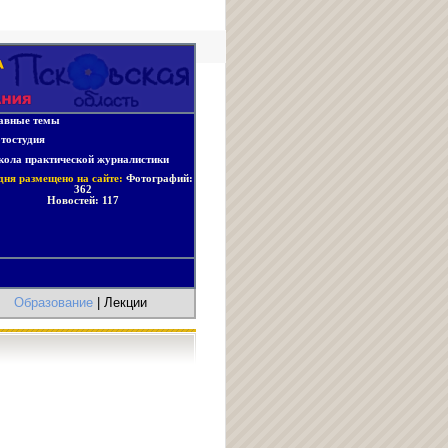
авные темы
тостудия
ола практической журналистики
дня размещено на сайте:
Фотографий:
362
Новостей:
117
|
Образование
| Лекции