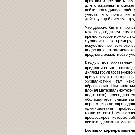
практики и поставить вам
для стажировки и сможет
найти подходящую работу
учесть, что почти ни 
действующей системы тру
Что должно быть в прогр
можно догадаться самос
время, которое можно с п
журналисты, к примеру, 
искусственное землетря
подобного академичес
предполагаемом месте уче
Каждый вуз составляет 
придерживаться госстанд
диплом государственного 
присутствует некоторое 
журналистики, там нак
образование. При всех ми
плохая материально-технич
подготовка), преподават
обольщайтесь, слыша зав
первых, иногда «преподав
один «залетный» профессор
гордится сам Ломоносовск
профессоров, которые заб
обитают далеко от места 
Большая карьера малень