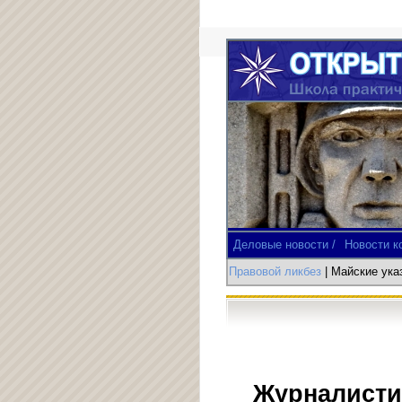
Деловые новости /
Новости к
Правовой ликбез
| Майские ук
Журналисти