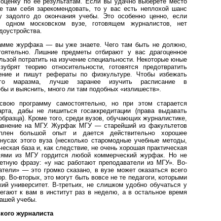
 оценку по ее результатам. Если вы удачно выберете место
е там себя зарекомендовать, то у вас есть неплохой шанс
 задолго до окончания учебы. Это особенно ценно, если
в одном московском вузе, готовящем журналистов, нет
доустройства.
амме журфака — вы уже знаете. Чего там быть не должно,
тоятельно. Лишние предметы отбирают у вас драгоценное
ользой потратить на изучение специальности. Некоторые юные
зубрят теорию относительности, готовятся предотвратить
сение и пишут рефераты по физкультуре. Чтобы избежать
кого маразма, лучше заранее изучить расписание в
бы и выяснить, много ли там подобных «излишеств».
свою программу самостоятельно, но при этом старается
арта, дабы не лишиться госаккредитации (права выдавать
образца). Кроме того, среди вузов, обучающих журналистике,
равнение на МГУ. Журфак МГУ — старейший из факультетов
оплен большой опыт и дается действительно хорошее
нусах этого вуза (несколько старомодные учебные методы,
еская база и, как следствие, не очень хорошая практическая
елями из МГУ гордится любой коммерческий журфак. Но не
етную фразу: «у нас работают преподаватели из МГУ». Во-
атели» — это громко сказано, в вузе может оказаться всего
. Во-вторых, это могут быть вовсе не те педагоги, которыми
ий университет. В-третьих, не слишком удобно обучаться у
егают к вам в институт раз в неделю, а в остальное время
вашей учебы.
кого журналиста