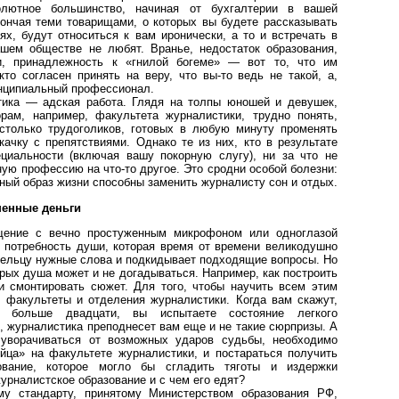
олютное большинство, начиная от бухгалтерии в вашей
кончая теми товарищами, о которых вы будете рассказывать
ях, будут относиться к вам иронически, а то и встречать в
шем обществе не любят. Вранье, недостаток образования,
ки, принадлежность к «гнилой богеме» — вот то, что им
то согласен принять на веру, что вы-то ведь не такой, а,
инципиальный профессионал.
ика — адская работа. Глядя на толпы юношей и девушек,
рам, например, факультета журналистики, трудно понять,
 столько трудоголиков, готовых в любую минуту променять
качку с препятствиями. Однако те из них, кто в результате
ециальности (включая вашу покорную слугу), ни за что не
ую профессию на что-то другое. Это сродни особой болезни:
ный образ жизни способны заменить журналисту сон и отдых.
шенные деньги
бщение с вечно простуженным микрофоном или одноглазой
 потребность души, которая время от времени великодушно
ельцу нужные слова и подкидывает подходящие вопросы. Но
орых душа может и не догадываться. Например, как построить
и смонтировать сюжет. Для того, чтобы научить всем этим
 факультеты и отделения журналистики. Когда вам скажут,
 больше двадцати, вы испытаете состояние легкого
, журналистика преподнесет вам еще и не такие сюрпризы. А
 уворачиваться от возможных ударов судьбы, необходимо
йца» на факультете журналистики, и постараться получить
ование, которое могло бы сгладить тяготы и издержки
урналистское образование и с чем его едят?
му стандарту, принятому Министерством образования РФ,