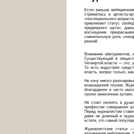
Если раньше амбициозная
стремилась в артисты-а
«послешкольного возраста
привлекают статус свобо
придворного шута», даю
восхищение прекрасным
сомнительную роль «лека
реалий.
Вниманию абитуриентов, 
Существующий в обществ
Четвертой власти — это, 
То есть индустрия средс
власть, вопрос только, ка
Не хочу никого разочаров
возвышенной поэзии. Журн
благодарное и часто мал
грозно занесенные кулаки,
Не стоит лелеять в душ
профессии совершенно ра
Перед журналистом ставит
даже не длинный и нудн
кстати, это самый популя
Журналистские статьи —
изложенная информация. С