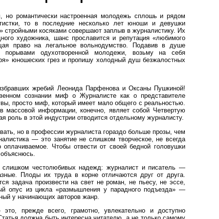
, но романтически настроенная молодежь сплошь и рядом
ртистки, то в последние несколько лет юноши и девушки
» стройными косяками совершают заплыв в журналистику. Их
дного художника, шанс прославится и репутация «любимого
щая право на легальное вольнодумство. Подавив в душе
и порывами одухотворенной молодежи, возьму на себя
ря» юношеских грез и пропишу холодный душ безжалостных
избравших жребий Леонида Парфенова и Оксаны Пушкиной!
енном сознании миф о Журналисте как о представителе
увы, просто миф, который имеет мало общего с реальностью.
тв массовой информации, конечно, являет собой Четвертую
кая роль в этой индустрии отводится отдельному журналисту.
ывать, но в профессии журналиста гораздо больше прозы, чем
алистика — это занятие не слишком творческое, не всегда
о оплачиваемое. Чтобы отвести от своей бедной головушки
 объяснюсь.
е слишком честолюбивых надежд: журналист и писатель —
зные. Плоды их труда в корне отличаются друг от друга.
ся задача произвести на свет не роман, не пьесу, не эссе,
ый опус из цикла «размышления у парадного подъезда» —
рный у начинающих авторов жанр.
 это, прежде всего, грамотно, увлекательно и доступно
татья должна быть интересна читателю, а не только самому