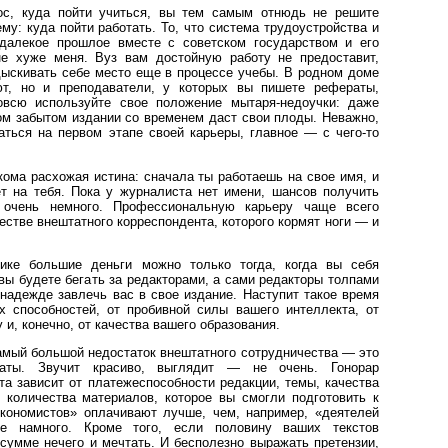
ос, куда пойти учиться, вы тем самым отнюдь не решите
му: куда пойти работать. То, что система трудоустройства и
далекое прошлое вместе с советском государством и его
не хуже меня. Вуз вам достойную работу не предоставит,
ыскивать себе место еще в процессе учебы. В родном доме
ют, но и преподаватели, у которых вы пишете рефераты,
овсю используйте свое положение мытаря-недоучки: даже
ом забытом издании со временем даст свои плоды. Неважно,
ться на первом этапе своей карьеры, главное — с чего-то
ома расхожая истина: сначала ты работаешь на свое имя, и
т на тебя. Пока у журналиста нет имени, шансов получить
 очень немного. Профессиональную карьеру чаще всего
естве внештатного корреспондента, которого кормят ноги — и
тике большие деньги можно только тогда, когда вы себя
 вы будете бегать за редакторами, а сами редакторы толпами
 надежде завлечь вас в свое издание. Наступит такое время
х способностей, от пробивной силы вашего интеллекта, от
 и, конечно, от качества вашего образования.
амый большой недостаток внештатного сотрудничества — это
латы. Звучит красиво, выглядит — не очень. Гонорар
та зависит от платежеспособности редакции, темы, качества
 количества материалов, которое вы смогли подготовить к
экономистов» оплачивают лучше, чем, например, «деятелей
ше намного. Кроме того, если половину ваших текстов
 сумме нечего и мечтать. И бесполезно выражать претензии,