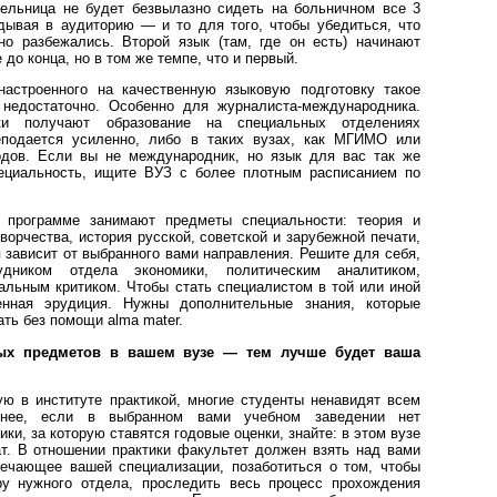
тельница не будет безвылазно сидеть на больничном все 3
дывая в аудиторию — и то для того, чтобы убедиться, что
но разбежались. Второй язык (там, где он есть) начинают
е до конца, но в том же темпе, что и первый.
настроенного на качественную языковую подготовку такое
 недостаточно. Особенно для журналиста-международника.
ки получают образование на специальных отделениях
еподается усиленно, либо в таких вузах, как МГИМО или
дов. Если вы не международник, но язык для вас так же
ециальность, ищите ВУЗ с более плотным расписанием по
 программе занимают предметы специальности: теория и
ворчества, история русской, советской и зарубежной печати,
 зависит от выбранного вами направления. Решите для себя,
дником отдела экономики, политическим аналитиком,
альным критиком. Чтобы стать специалистом в той или иной
енная эрудиция. Нужны дополнительные знания, которые
ть без помощи alma mater.
ых предметов в вашем вузе — тем лучше будет ваша
ю в институте практикой, многие студенты ненавидят всем
нее, если в выбранном вами учебном заведении нет
ики, за которую ставятся годовые оценки, знайте: в этом вузе
ат. В отношении практики факультет должен взять над вами
ечающее вашей специализации, позаботиться о том, чтобы
ру нужного отдела, проследить весь процесс прохождения