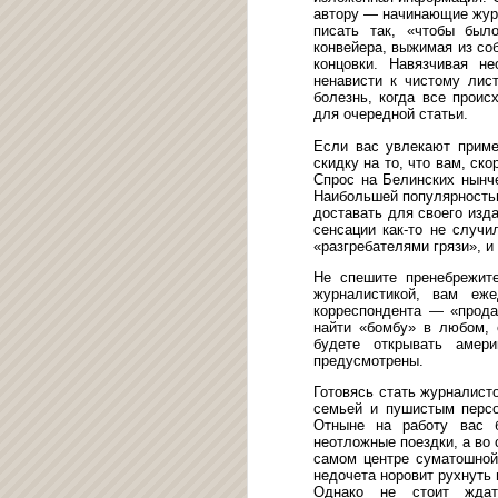
автору — начинающие журн
писать так, «чтобы был
конвейера, выжимая из со
концовки. Навязчивая н
ненависти к чистому лис
болезнь, когда все прои
для очередной статьи.
Если вас увлекают приме
скидку на то, что вам, ск
Спрос на Белинских нынче
Наибольшей популярность
доставать для своего изд
сенсации как-то не случи
«разгребателями грязи», и
Не спешите пренебрежите
журналистикой, вам еж
корреспондента — «прода
найти «бомбу» в любом,
будете открывать амер
предусмотрены.
Готовясь стать журналист
семьей и пушистым персо
Отныне на работу вас 
неотложные поездки, а во
самом центре суматошной 
недочета норовит рухнуть 
Однако не стоит ждат