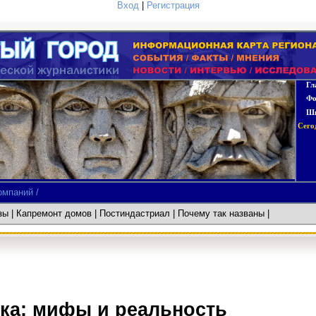
Вход
|
Регистрация
Гл
Фо
Шк
Сего
омпаний /
азы
|
Капремонт домов
| Постиндастриал
| Почему так названы
ка: мифы и реальность