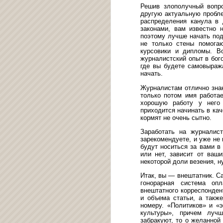
Решив злополучный вопр
другую актуальную пробле
распределения канула в 
законами, вам известно 
поэтому лучше начать под
не только стены помога
курсовики и дипломы. В
журналистский опыт в бог
где вы будете самовыража
начать.
Журналистам отлично знак
только потом имя работае
хорошую работу у него
приходится начинать в кач
кормят не очень сытно.
Заработать на журналис
зарекомендуете, и уже не
будут носиться за вами в
или нет, зависит от ваши
некоторой доли везения, ну
Итак, вы — внештатник. С
гонорарная система оп
внештатного корреспонден
и объема статьи, а также
номеру. «Политиков» и «
культуры», причем луч
забракуют, то о желанной