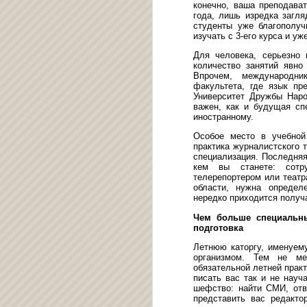
конечно, ваша преподава
года, лишь изредка загля
студенты уже благополуч
изучать с 3-его курса и уж
Для человека, серьезно 
количество занятий явно
Впрочем, международни
факультета, где язык пр
Университет Дружбы Наро
важен, как и будущая сп
иностранному.
Особое место в учебной
практика журналистского т
специализация. Последняя
кем вы станете: сотру
телерепортером или театр
области, нужна определ
нередко приходится получа
Чем больше специальн
подготовка
Летнюю каторгу, именуему
организмом. Тем не ме
обязательной летней практ
писать вас так и не науч
шефство: найти СМИ, отв
представить вас редакто