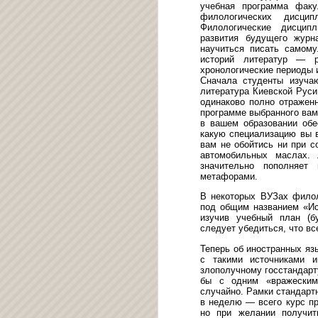
учебная программа факу
филологических дисцип
Филологические дисцип
развития будущего журн
научиться писать самому
историй литератур — р
хронологические периоды и
Сначала студенты изуча
литература Киевской Руси,
одинаково полно отраженн
программе выбранного вам
в вашем образовании обе
какую специализацию вы в
вам не обойтись ни при с
автомобильных маслах.
значительно пополняет
метафорами.
В некоторых ВУЗах филол
под общим названием «Ист
изучив учебный план (б
следует убедиться, что вс
Теперь об иностранных яз
с такими источниками и
злополучному госстандарт
бы с одним «вражеским
случайно. Рамки стандарт
в неделю — всего курс пр
но при желании получит