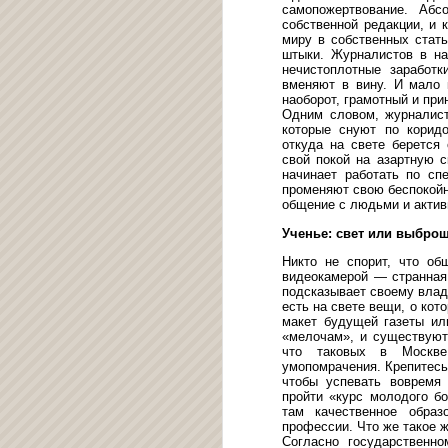
самопожертвование. Абс
собственной редакции, и 
миру в собственных стать
штыки. Журналистов в на
нечистоплотные заработ
вменяют в вину. И мало к
наоборот, грамотный и пр
Одним словом, журналист
которые снуют по коридо
откуда на свете берется
свой покой на азартную с
начинает работать по сп
променяют свою беспокойн
общение с людьми и актив
Ученье: свет или выбро
Никто не спорит, что о
видеокамерой — странная
подсказывает своему влад
есть на свете вещи, о кот
макет будущей газеты ил
«мелочам», и существуют
что таковых в Москве
умопомрачения. Крепитесь
чтобы успевать вовремя
пройти «курс молодого бо
там качественное образ
профессии. Что же такое ж
Согласно государственно