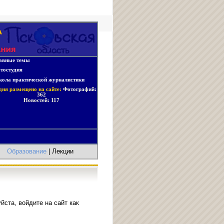
авные темы
тостудия
ола практической журналистики
дня размещено на сайте:
Фотографий:
362
Новостей:
117
|
Образование
| Лекции
ста, войдите на сайт как