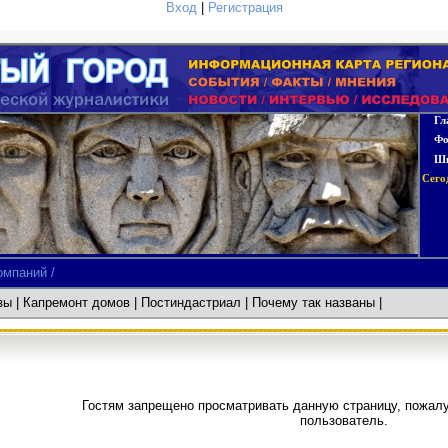
Вход
|
Регистрация
Гл
Фо
Шк
Сего
омпаний /
азы
|
Капремонт домов
| Постиндастриал
| Почему так названы
Гостям запрещено просматривать данную страницу, пожалуй
пользователь.