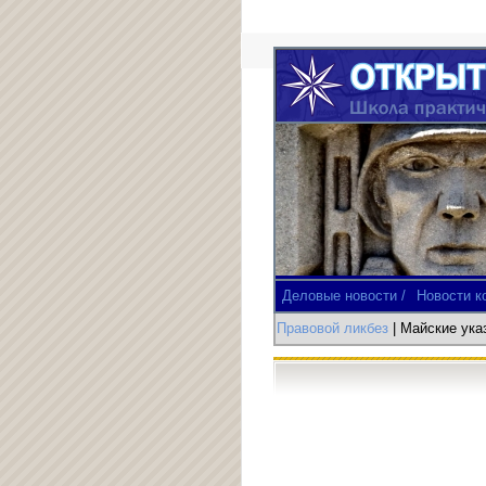
Деловые новости /
Новости к
Правовой ликбез
| Майские ук