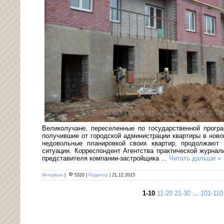
Великолучане, переселенные по государственной прогр
получившие от городской администрации квартиры в ново
недовольные планировкой своих квартир, продолжают 
ситуации. Корреспондент Агентства практической журна
представителя компании-застройщика
...
Читать дальше »
Интервью
|
5320
|
Редактор
|
21.12.2015
1-10
11-20
21-30
...
101-110