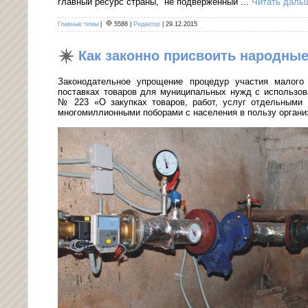
главный ресурс страны, не подверженный
...
Читать даль
Главные темы
|
5588
|
Редактор
|
29.12.2015
Как законно присвоить народные
Законодательное упрощение процедур участия малого 
поставках товаров для муниципальных нужд с использо
№ 223 «О закупках товаров, работ, услуг отдельными
многомиллионными поборами с населения в пользу организ