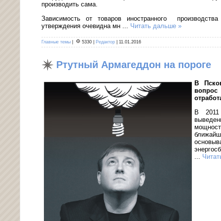
производить сама.
Зависимость от товаров иностранного производства
утверждения очевидна мн
...
Читать дальше »
Главные темы
|
5330
|
Редактор
|
11.01.2016
Ртутный Армагеддон на пороге
В Пско
вопрос 
отработ
В 2011
выведе
мощнос
ближай
основ
энергосб
...
Читат