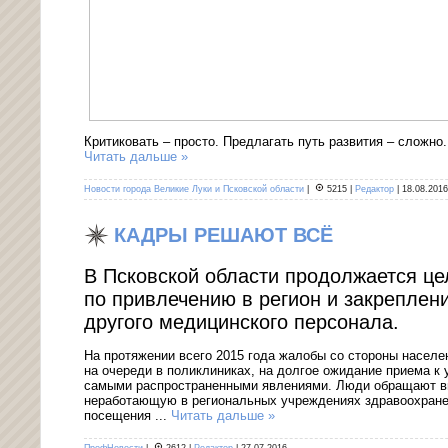
Критиковать – просто. Предлагать путь развития – сложно
Читать дальше »
Новости города Великие Луки и Псковской области
|
5215
|
Редактор
|
18.08.2016
КАДРЫ РЕШАЮТ ВСЁ
В Псковской области продолжается ц
по привлечению в регион и закреплен
другого медицинского персонала.
На протяжении всего 2015 года жалобы со стороны населе
на очереди в поликлиниках, на долгое ожидание приема к
самыми распространенными явлениями. Люди обращают вн
неработающую в региональных учреждениях здравоохране
посещения
...
Читать дальше »
ПрофНовости
|
2612
|
Редактор
|
27.07.2016