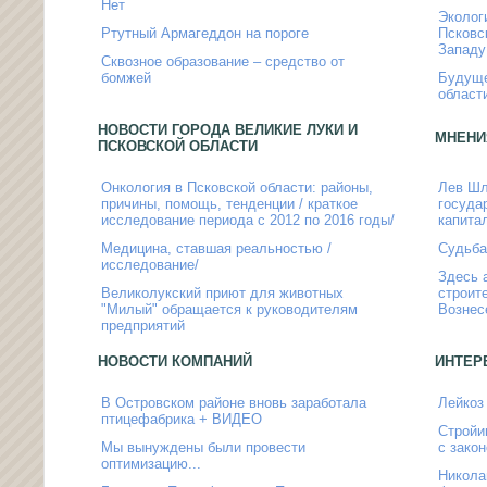
Нет
Эколог
Ртутный Армагеддон на пороге
Псковс
Западу
Сквозное образование – средство от
бомжей
Будуще
област
НОВОСТИ ГОРОДА ВЕЛИКИЕ ЛУКИ И
МНЕНИ
ПСКОВСКОЙ ОБЛАСТИ
Онкология в Псковской области: районы,
Лев Шл
причины, помощь, тенденции / краткое
госуда
исследование периода с 2012 по 2016 годы/
капита
Медицина, ставшая реальностью /
Судьба
исследование/
Здесь 
Великолукский приют для животных
строит
"Милый" обращается к руководителям
Вознес
предприятий
НОВОСТИ КОМПАНИЙ
ИНТЕР
В Островском районе вновь заработала
Лейкоз
птицефабрика + ВИДЕО
Стройи
Мы вынуждены были провести
с зако
оптимизацию...
Никола