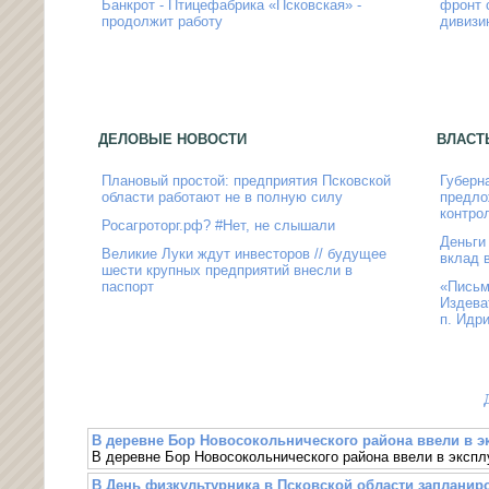
Банкрот - Птицефабрика «Псковская» -
фронт 
продолжит работу
дивизи
ДЕЛОВЫЕ НОВОСТИ
ВЛАСТ
Плановый простой: предприятия Псковской
Губерн
области работают не в полную силу
предло
контро
Росагроторг.рф? #Нет, не слышали
Деньги
Великие Луки ждут инвесторов // будущее
вклад 
шести крупных предприятий внесли в
паспорт
«Письм
Издева
п. Идр
В деревне Бор Новосокольнического района ввели в э
В деревне Бор Новосокольнического района ввели в эксп
В День физкультурника в Псковской области заплани