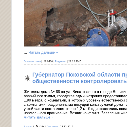
...
Читать дальше »
Главные темы
|
6466
|
Редактор
|
28.12.2015
Губернатор Псковской области 
общественности контролировать
Жителям дома № 66 на ул. Винатовского в городе Великие
аварийного жилья, городская администрация предоставила
1,90 метра, с комнатами, в которых уровень естественной
с комнатами, разделенными несущей конструкцией дома та
узкой части составляет около 1,2 м. Люди отказались все
нормального проживания. Возник конфликт. Заявления ж
Читать дальше »
Власть
|
4384
|
Редактор
|
24.12.2015