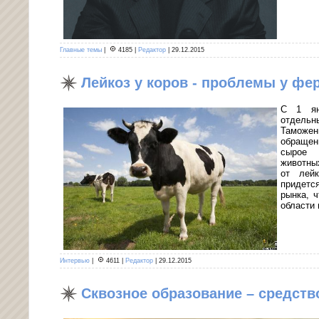
Главные темы
|
4185
|
Редактор
|
29.12.2015
Лейкоз у коров - проблемы у фе
С 1 ян
отдельн
Таможе
обраще
сырое 
животны
от лейк
придется
рынка, 
области 
Интервью
|
4611
|
Редактор
|
29.12.2015
Сквозное образование – средств