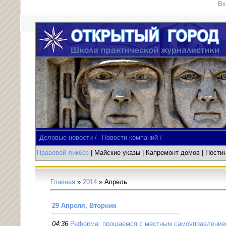
Вх
Деловые новости /
Новости компаний /
Правовой ликбез
| Майские указы
|
Капремонт домов
| Пост
Главная
»
2014
»
Апрель
29 Апреля, Вторник
04:36
Реформа: прощаемся с местным самоуправление