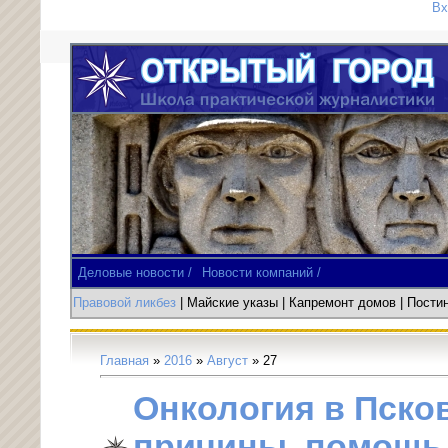
Вх
Деловые новости /
Новости компаний /
Правовой ликбез
| Майские указы
|
Капремонт домов
| Пост
Главная
»
2016
»
Август
»
27
Онкология в Пско
причины, помощь,