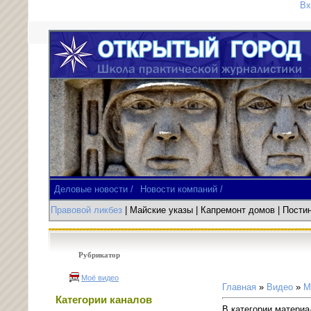
Вх
Деловые новости /
Новости компаний /
Правовой ликбез
| Майские указы
|
Капремонт домов
| Пост
Рубрикатор
Моё видео
Главная
»
Видео
»
М
Категории каналов
В категории материа