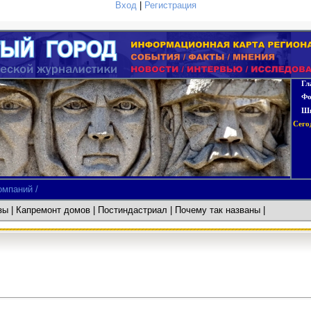
Вход
|
Регистрация
Гл
Фо
Шк
Сего
омпаний /
азы
|
Капремонт домов
| Постиндастриал
| Почему так названы