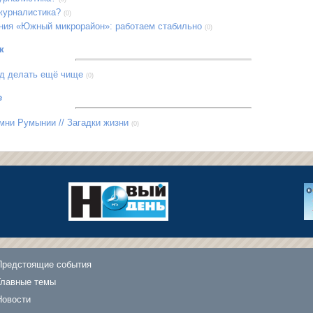
 журналистика?
(0)
ия «Южный микрорайон»: работаем стабильно
(0)
к
д делать ещё чище
(0)
е
мни Румынии // Загадки жизни
(0)
Предстоящие события
Главные темы
Новости