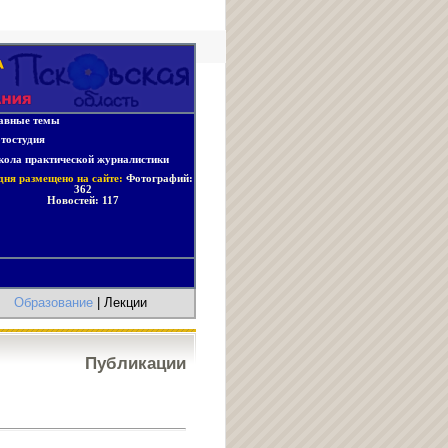
авные темы
тостудия
ола практической журналистики
дня размещено на сайте:
Фотографий:
362
Новостей:
117
|
Образование
| Лекции
Публикации