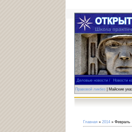
Деловые новости /
Новости к
Правовой ликбез
| Майские ук
Главная
»
2014
»
Февраль