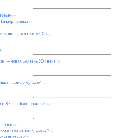
тервью
(0)
 Пример первый
(0)
 мнение Центра Би-Би-Си
(0)
е
е» – новая болезнь XXI века
(0)
ушки – самые лучшие"
(0)
в ВК, но disce gaudere!
(0)
оловок
(0)
 повлияла на вашу жизнь?
(0)
урналистика?
(0)