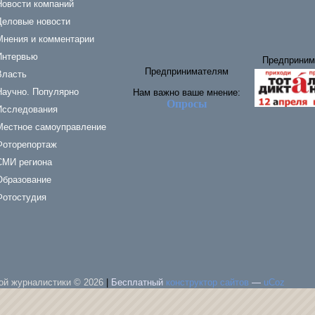
Новости компаний
Деловые новости
Мнения и комментарии
Интервью
Предприним
Предпринимателям
Власть
Научно. Популярно
Нам важно ваше мнение:
Опросы
Исследования
Местное самоуправление
Фоторепортаж
СМИ региона
Образование
Фотостудия
ой журналистики © 2026
|
Бесплатный
конструктор сайтов
—
uCoz