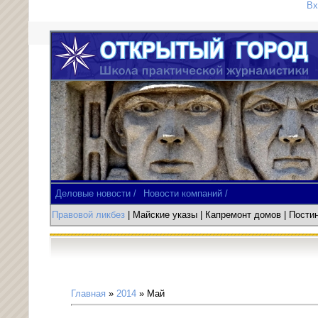
Вх
Деловые новости /
Новости компаний /
Правовой ликбез
| Майские указы
|
Капремонт домов
| Пост
Главная
»
2014
»
Май