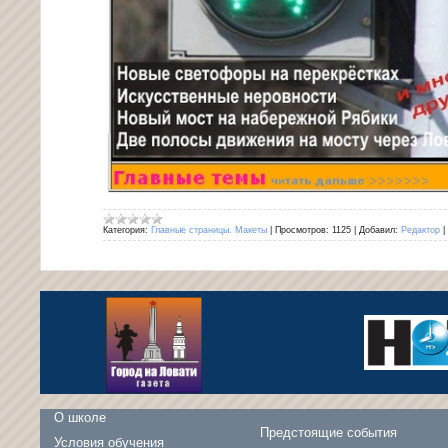
Категория:
Главные страницы. Макеты
|
Просмотров:
1125
|
Добавил:
Редактор
|
О школе
Предстоящие события
Условия обучения