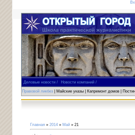
Вх
Деловые новости /
Новости компаний /
Правовой ликбез
| Майские указы
|
Капремонт домов
| Пост
Главная
»
2014
»
Май
»
21