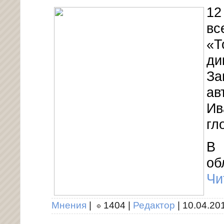
12
вс
«Т
ди
За
ав
Ив
гл
В 
об
Чи
Мнения
|
1404
|
Редактор
|
10.04.20