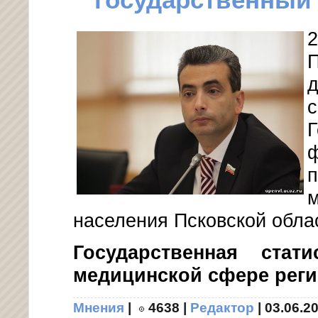
государственный
2
д
Г
п
населения Псковской обла
Государственная стат
медицинской сфере рег
Мнения
|
4638
|
Редактор
|
03.06.2