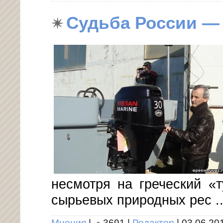
Судьба России —
несмотря на греческий «
сырьевых природных рес
.
Мнения
|
3691
|
Редактор
|
03.06.20