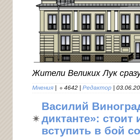
Жители Великих Лук сраз
Мнения
|
4642
|
Редактор
|
03.06.2
Василий Виногра
диктанте»: стоит
вступить в бой с