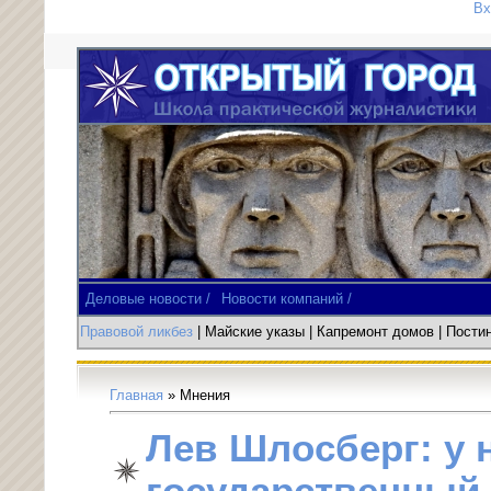
Вх
Деловые новости /
Новости компаний /
Правовой ликбез
| Майские указы
|
Капремонт домов
| Пост
Главная
»
Мнения
Лев Шлосберг: у 