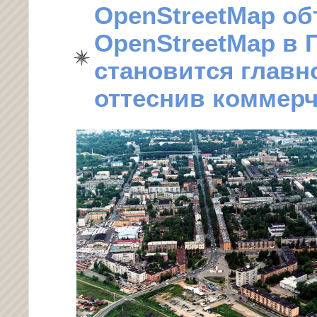
OpenStreetMap об
OpenStreetMap в 
становится главн
оттеснив коммер