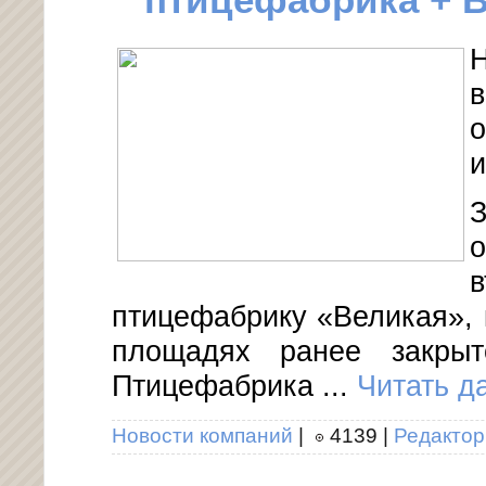
птицефабрика + 
о
и
З
в
птицефабрику «Великая», 
площадях ранее закрыт
Птицефабрика
...
Читать д
Новости компаний
|
4139
|
Редактор