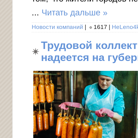
...
Читать дальше »
Новости компаний
|
1617
|
HeLeno4
Трудовой коллект
надеется на губе