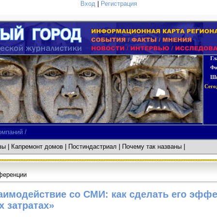
Вход
|
Регистрация
Гл
Фо
Шк
Сего
омпаний /
азы
|
Капремонт домов
| Постиндастриал
| Почему так названы
ференции
аимодействие со СМИ: как сделать его эфф
 затратах»