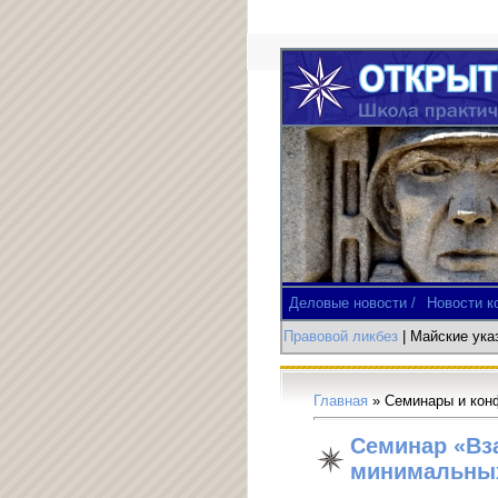
Деловые новости /
Новости к
Правовой ликбез
| Майские ук
Главная
»
Семинары и кон
Семинар «Вз
минимальных