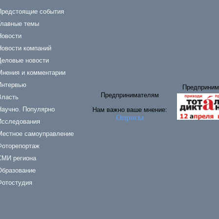
Предстоящие события
Главные темы
Новости
Новости компаний
Деловые новости
Мнения и комментарии
Интервью
Предприним
Предпринимателям
Власть
Научно. Популярно
Нам важно ваше мнение:
Опросы
Исследования
Местное самоуправление
Фоторепортаж
СМИ региона
Образование
Фотостудия