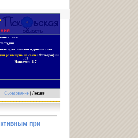
авные темы
тостудия
ола практической журналистики
дня размещено на сайте:
Фотографий:
362
Новостей:
117
|
Образование
| Лекции
ективным при