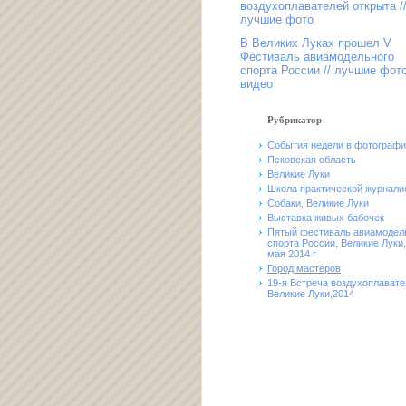
воздухоплавателей открыта /
лучшие фото
В Великих Луках прошел V
Фестиваль авиамодельного
спорта России // лучшие фот
видео
Рубрикатор
События недели в фотограф
Псковская область
Великие Луки
Школа практической журнали
Собаки, Великие Луки
Выставка живых бабочек
Пятый фестиваль авиамодел
спорта России, Великие Луки,
мая 2014 г
Город мастеров
19-я Встреча воздухоплавате
Великие Луки,2014