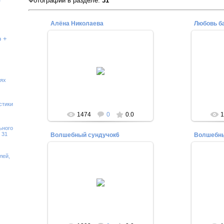
Фотографий в разделе
:
31
/
Алёна Николаева
Любовь б
о +
03.06.2014
Алёна Николаева - руководитель
женского клуба "Мир женщины"
иях
Редактор
стики
1474
0
0.0
1
ьного
 31
Волшебный сундучок6
Волшебны
лей,
03.06.2014
На фото Фото Ольги Зарецкой.
Редактор