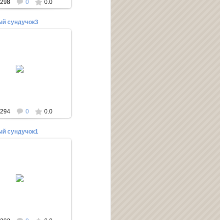
298
0
0.0
й сундучок3
03.06.2014
то Родионова Марина.
о Ольги Зарецкой
Редактор
294
0
0.0
й сундучок1
03.06.2014
ото Алёна Николаева
 и Мария Романова. Фото
Ольги Зарецкой
Редактор