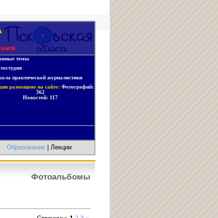
авные темы
тостудия
ола практической журналистики
дня размещено на сайте:
Фотографий:
362
Новостей:
117
|
Образование
| Лекции
Фотоальбомы