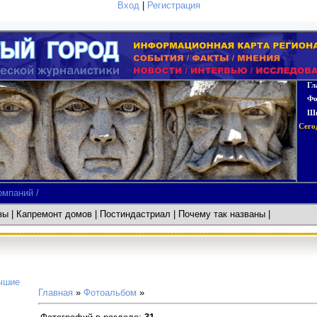
Вход
|
Регистрация
Гл
Фо
Шк
Сего
омпаний /
азы
|
Капремонт домов
| Постиндастриал
| Почему так названы
учшие
Главная
»
Фотоальбом
»