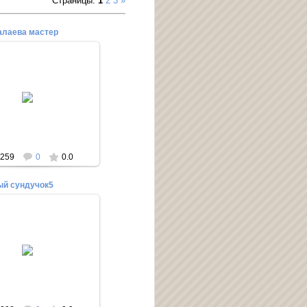
Страницы
:
1
2
3
»
алаева мастер
03.06.2014
Редактор
259
0
0.0
й сундучок5
03.06.2014
Редактор