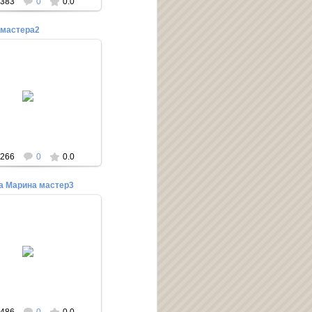
383
0
0.0
 мастера2
03.06.2014
Редактор
266
0
0.0
а Марина мастер3
03.06.2014
Редактор
486
0
0.0