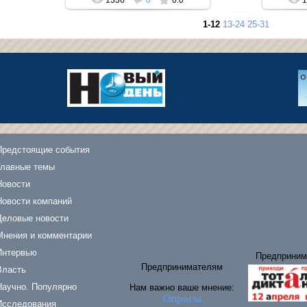
1-12
13-24
25-31
Предстоящие события
Главные темы
Новости
Новости компаний
Деловые новости
Мнения и комментарии
Интервью
Предприним
Предпринимателям
Власть
Научно. Популярно
Нам важно ваше мнение:
Опросы
Исследования