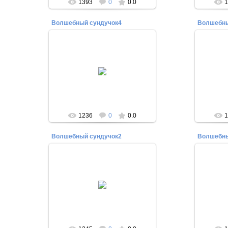
1393
0
0.0
1
Волшебный сундучок4
Волшебны
03.06.2014
На фо
Фот
Редактор
1236
0
0.0
1
Волшебный сундучок2
Волшебны
03.06.2014
Галина Петрова представила
На ф
работы из бисера, в том числе
(справа)
иконы. Фото Ольги Зарецкой
Редактор