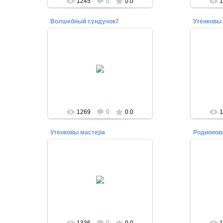
1245
0
0.0
1
Волшебный сундучок7
Утенковы
03.06.2014
Елена Альт. Фото Ольги
Зарецкой
Редактор
1269
0
0.0
1
Утенковы мастера
Родионов
03.06.2014
Редактор
1336
0
0.0
1