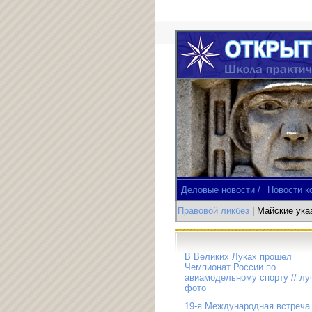
Деловые новости /
Новости к
Правовой ликбез
| Майские ук
В Великих Луках прошел
Чемпионат России по
авиамодельному спорту // л
фото
19-я Международная встреча