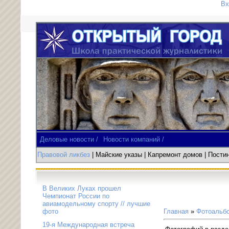
Вх
Деловые новости /
Новости компаний /
Правовой ликбез
| Майские указы
|
Капремонт домов
| Пост
В Великих Луках прошел
Чемпионат России по
авиамодельному спорту // лучшие
фото
Главная
»
Фотоальб
19-я Международная встреча