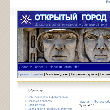
Вх
Деловые новости /
Новости компаний /
Правовой ликбез
| Майские указы
|
Капремонт домов
| Пост
Рубрикатор
События недели в фотографиях
Псковская область
Главная
»
Фотоальб
Великие Луки
Луки, 2014
Школа практической журналистики